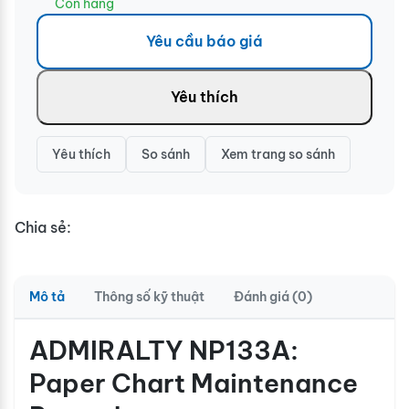
Còn hàng
Yêu cầu báo giá
Yêu thích
Yêu thích
So sánh
Xem trang so sánh
Chia sẻ:
Mô tả
Thông số kỹ thuật
Đánh giá (0)
ADMIRALTY NP133A:
Paper Chart Maintenance