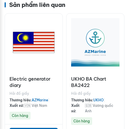
Sản phẩm liên quan
Electric generator
UKHO BA Chart
diary
BA2422
Hải đồ giấy
Hải đồ giấy
Thương hiệu:
AZMarine
|
Thương hiệu:
UKHO
|
Xuất xứ:
🇻🇳 Việt Nam
Xuất
🇬🇧 Vương quốc
xứ:
Anh
Còn hàng
Còn hàng