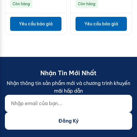
Còn hàng
Còn hàng
Yêu cầu báo giá
Yêu cầu báo giá
Nhận Tin Mới Nhất
Nhận thông tin sản phẩm mới và chương trình khuyến
mãi hấp dẫn
Nhập email của bạn...
Website (do not fill)
Đăng Ký