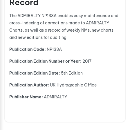
Record
The ADMIRALTY NP133A enables easy maintenance and
cross-indexing of corrections made to ADMIRALTY
Charts, as well as a record of weekly NMs, new charts
and new editi​ons for auditing.
Publication Code:
NP133A
Publication Edition Number or Year:
2017
Publication Edition Date:
5th Edition
Publication Author:
UK Hydrographic Office
Publisher Name:
ADMIRALTY