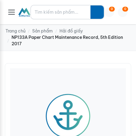
Tìm kiếm
0
0
Trang chủ
Sản phẩm
Hải đồ giấy
/
/
NP133A Paper Chart Maintenance Record, 5th Edition
/
2017