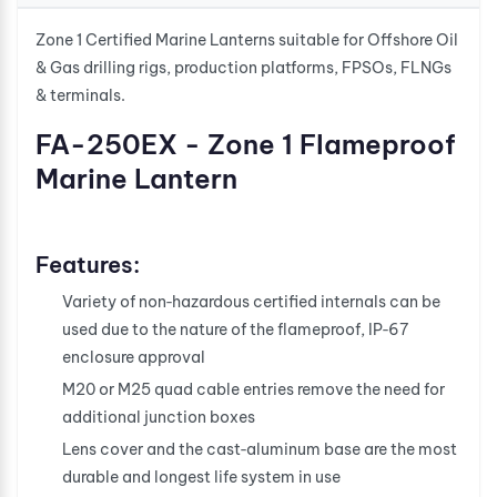
Zone 1 Certified Marine Lanterns suitable for Offshore Oil
& Gas drilling rigs, production platforms, FPSOs, FLNGs
& terminals.
FA-250EX - Zone 1 Flameproof
Marine Lantern
Features:
Variety of non‐hazardous certified internals can be
used due to the nature of the flameproof, IP‐67
enclosure approval
M20 or M25 quad cable entries remove the need for
additional junction boxes
Lens cover and the cast‐aluminum base are the most
durable and longest life system in use