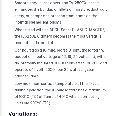
Smooth acrylic lens cover, the FA‐250EX lantern
eliminates the buildup of fillets of moisture, dust, salt
spray, raindrops and other contaminants on the
internal Fresnel lens prisms
When fitted with an APCL‐Series FLASHCHANGER®,
the FA‐250EX lantern becomes the most versatile
product on the market
Configured as a 10‐mile, Morse U light, the lantern will
accept an input voltage of 12, 18, 24 volts and, with
an internally mounted DC‐DC converter, 130VDC and
operate a 12 volt, 2000 hour 35 watt tungsten
halogen lamp
Low maximum surface temperature of the fixture
during operation; the 10‐mile lantern has a maximum
of 100°C (T5) at Tamb of 40°C where competing
units are 200°C (T3)
Variations: