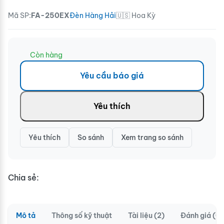
Mã SP:
FA-250EX
Đèn Hàng Hải
🇺🇸 Hoa Kỳ
Còn hàng
Yêu cầu báo giá
Yêu thích
Yêu thích
So sánh
Xem trang so sánh
Chia sẻ:
Mô tả
Thông số kỹ thuật
Tài liệu (2)
Đánh giá (0)