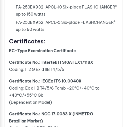
FA‐250EX932: APCL‐10 Six‐place FLASHCHANGER®
up to 150 watts
FA‐250EX952: APCL‐5 Six‐place FLASHCHANGER®
up to 60 watts
Certificates:
EC-Type Examination Certificate
Certificate No.: Intertek ITS10ATEX17118X
Coding: II 2 G Ex d IIB T4/5/6
Certificate No.: IECEx ITS 10.0040X
Coding: Ex d IIB T4/5/6 Tamb -20°C/-40°C to
+40°C/+55°C Gb
(Dependent on Model)
Certificate No.: NCC 17.0083 X (INMETRO –
Brazilian Market)