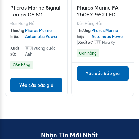
Pharos Marine Signal
Pharos Marine FA-
Lamps C8 S11
250EX 962 LED
Zone 1 Flameproof
Đèn Hàng Hải
Đèn Hàng Hải
LED Marine Lantern
Thương
Pharos Marine
Thương
Pharos Marine
hiệu:
Automatic Power
hiệu:
Automatic Power
|
|
Xuất xứ:
🇺🇸 Hoa Kỳ
Xuất
🇬🇧 Vương quốc
Còn hàng
xứ:
Anh
Còn hàng
Yêu cầu báo giá
Yêu cầu báo giá
Nhận Tin Mới Nhất