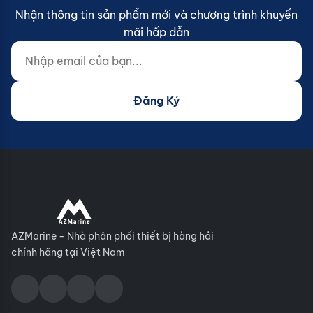
Nhận thông tin sản phẩm mới và chương trình khuyến
mãi hấp dẫn
Nhập email của bạn...
Website (do not fill)
Đăng Ký
AZMarine - Nhà phân phối thiết bị hàng hải
chính hãng tại Việt Nam