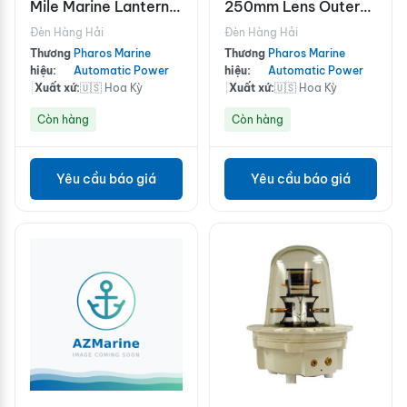
Mile Marine Lantern
250mm Lens Outer
Assembly Atex
Cover Clear
Đèn Hàng Hải
Đèn Hàng Hải
Approved for Zone 1
Thương
Pharos Marine
Thương
Pharos Marine
Hazardous Area
hiệu:
Automatic Power
hiệu:
Automatic Power
Installation
|
Xuất xứ:
🇺🇸 Hoa Kỳ
|
Xuất xứ:
🇺🇸 Hoa Kỳ
Còn hàng
Còn hàng
Yêu cầu báo giá
Yêu cầu báo giá