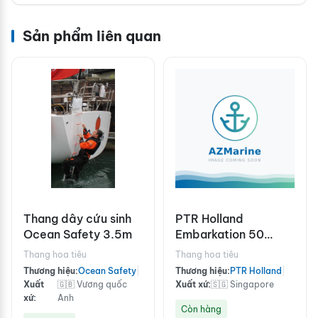
Sản phẩm liên quan
Thang dây cứu sinh
PTR Holland
Ocean Safety 3.5m
Embarkation 50
meter ladder made
Thang hoa tiêu
Thang hoa tiêu
with manila rope
Thương hiệu:
Ocean Safety
|
Thương hiệu:
PTR Holland
|
Xuất
🇬🇧 Vương quốc
Xuất xứ:
🇸🇬 Singapore
xứ:
Anh
Còn hàng