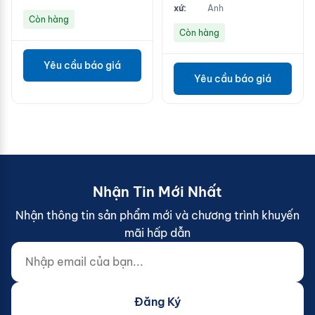
xứ:
Anh
Còn hàng
Còn hàng
Yêu cầu báo giá
Yêu cầu báo giá
Nhận Tin Mới Nhất
Nhận thông tin sản phẩm mới và chương trình khuyến
mãi hấp dẫn
Nhập email của bạn...
Website (do not fill)
Đăng Ký