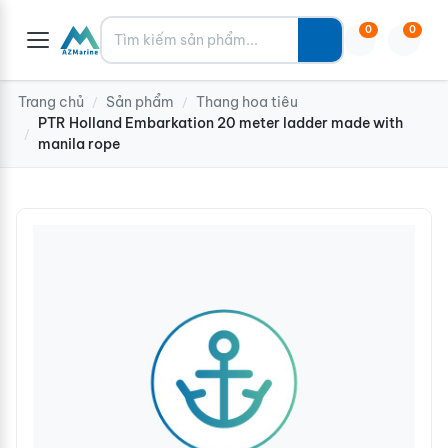
Tìm kiếm
0
0
Trang chủ
Sản phẩm
Thang hoa tiêu
/
/
PTR Holland Embarkation 20 meter ladder made with
/
manila rope