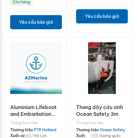
Còn hàng
Yêu cầu báo giá
Yêu cầu báo giá
Aluminium Lifeboat
Thang dây cứu sinh
and Embarkation
Ocean Safety 3m
ladder
Thang hoa tiêu
Thang hoa tiêu
Thương hiệu:
PTR Holland
|
Thương hiệu:
Ocean Safety
|
Xuất xứ:
🇳🇱 Hà Lan
Xuất
🇬🇧 Vương quốc