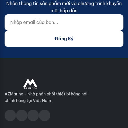
Nhận thông tin sản phẩm mới và chương trình khuyến
mãi hấp dẫn
Nhập email của bạn...
Website (do not fill)
Đăng Ký
AZMarine - Nhà phân phối thiết bị hàng hải
chính hãng tại Việt Nam