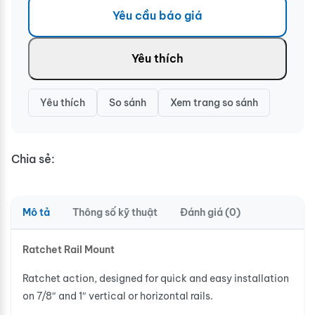
Yêu cầu báo giá
Yêu thích
Yêu thích
So sánh
Xem trang so sánh
Chia sẻ:
Mô tả
Thông số kỹ thuật
Đánh giá (0)
Ratchet Rail Mount
Ratchet action, designed for quick and easy installation
on 7/8″ and 1″ vertical or horizontal rails.