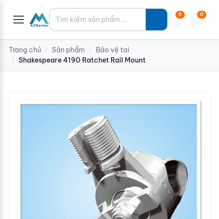
Tìm kiếm
0
0
Trang chủ
Sản phẩm
Bảo vệ tai
/
/
Shakespeare 4190 Ratchet Rail Mount
/