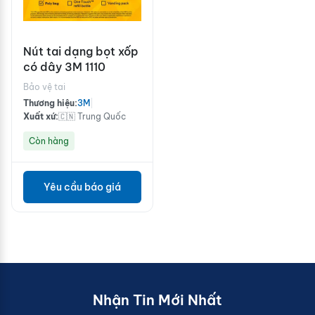
Nút tai dạng bọt xốp
có dây 3M 1110
Bảo vệ tai
Thương hiệu:
3M
|
Xuất xứ:
🇨🇳 Trung Quốc
Còn hàng
Yêu cầu báo giá
Nhận Tin Mới Nhất