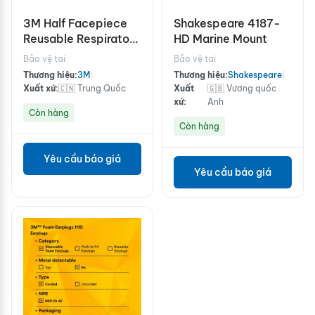
3M Half Facepiece
Shakespeare 4187-
Reusable Respirator
HD Marine Mount
6200
Bảo vệ tai
Bảo vệ tai
Thương hiệu:
3M
|
Thương hiệu:
Shakespeare
|
Xuất xứ:
🇨🇳 Trung Quốc
Xuất
🇬🇧 Vương quốc
xứ:
Anh
Còn hàng
Còn hàng
Yêu cầu báo giá
Yêu cầu báo giá