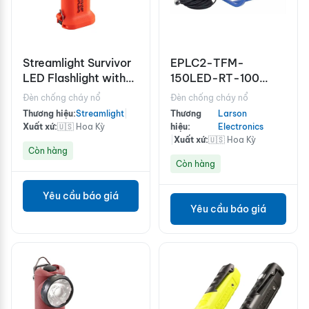
Streamlight Survivor
EPLC2-TFM-
LED Flashlight with
150LED-RT-100
Charger
Explosion Proof LED
Đèn chống cháy nổ
Đèn chống cháy nổ
Light
Thương hiệu:
Streamlight
|
Thương
Larson
Xuất xứ:
🇺🇸 Hoa Kỳ
hiệu:
Electronics
|
Xuất xứ:
🇺🇸 Hoa Kỳ
Còn hàng
Còn hàng
Yêu cầu báo giá
Yêu cầu báo giá