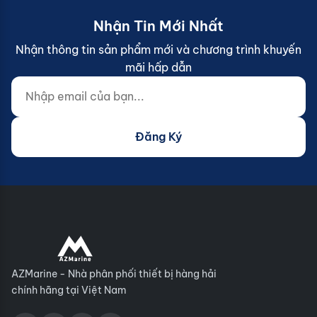
Nhận Tin Mới Nhất
Nhận thông tin sản phẩm mới và chương trình khuyến
mãi hấp dẫn
Nhập email của bạn...
Website (do not fill)
Đăng Ký
AZMarine - Nhà phân phối thiết bị hàng hải
chính hãng tại Việt Nam