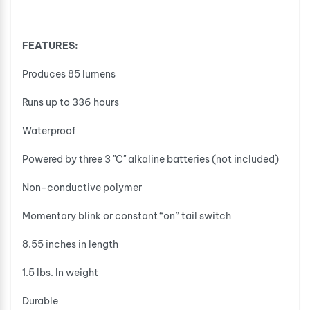
FEATURES:
Produces 85 lumens
Runs up to 336 hours
Waterproof
Powered by three 3 "C" alkaline batteries (not included)
Non-conductive polymer
Momentary blink or constant “on” tail switch
8.55 inches in length
1.5 Ibs. In weight
Durable