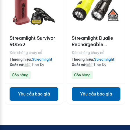
Streamlight Survivor
Streamlight Dualie
90562
Rechargeable
Magnet 230V
Đèn chống cháy nổ
Đèn chống cháy nổ
Thương hiệu:
Streamlight
|
Thương hiệu:
Streamlight
|
Xuất xứ:
🇺🇸 Hoa Kỳ
Xuất xứ:
🇺🇸 Hoa Kỳ
Còn hàng
Còn hàng
Yêu cầu báo giá
Yêu cầu báo giá