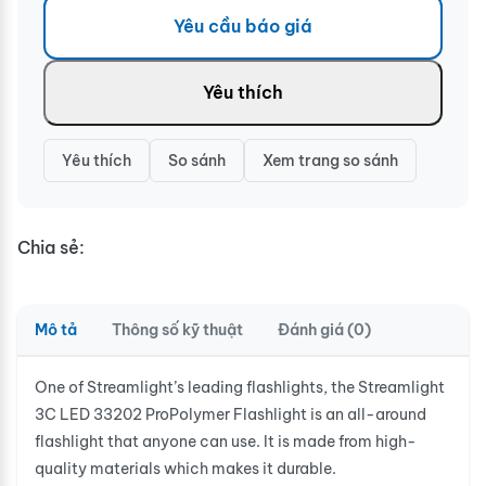
Yêu cầu báo giá
Yêu thích
Yêu thích
So sánh
Xem trang so sánh
Chia sẻ:
Mô tả
Thông số kỹ thuật
Đánh giá (0)
One of Streamlight’s leading flashlights, the Streamlight
3C LED 33202 ProPolymer Flashlight is an all-around
flashlight that anyone can use. It is made from high-
quality materials which makes it durable.