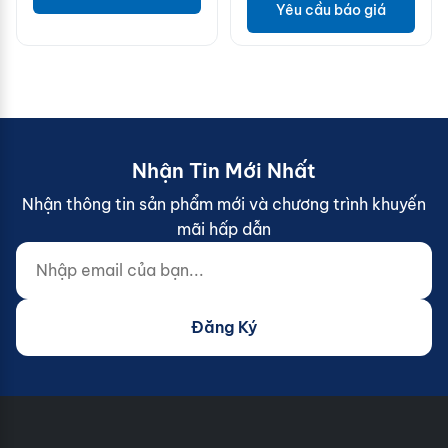
Yêu cầu báo giá
Nhận Tin Mới Nhất
Nhận thông tin sản phẩm mới và chương trình khuyến
mãi hấp dẫn
Nhập email của bạn...
Website (do not fill)
Đăng Ký