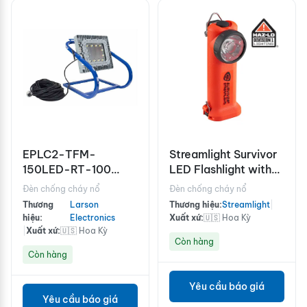
EPLC2-TFM-
Streamlight Survivor
150LED-RT-100
LED Flashlight with
Explosion Proof LED
Charger
Đèn chống cháy nổ
Đèn chống cháy nổ
Light
Thương
Larson
Thương hiệu:
Streamlight
|
hiệu:
Electronics
Xuất xứ:
🇺🇸 Hoa Kỳ
|
Xuất xứ:
🇺🇸 Hoa Kỳ
Còn hàng
Còn hàng
Yêu cầu báo giá
Yêu cầu báo giá