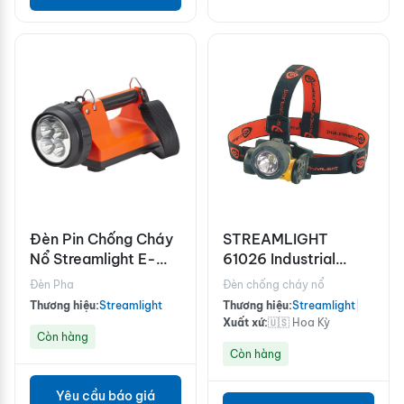
Đèn Pin Chống Cháy
STREAMLIGHT
Nổ Streamlight E-
61026 Industrial
Spot FireBox
Headlamp LED
Đèn Pha
Đèn chống cháy nổ
Yellow
Thương hiệu:
Streamlight
Thương hiệu:
Streamlight
|
Xuất xứ:
🇺🇸 Hoa Kỳ
Còn hàng
Còn hàng
Yêu cầu báo giá