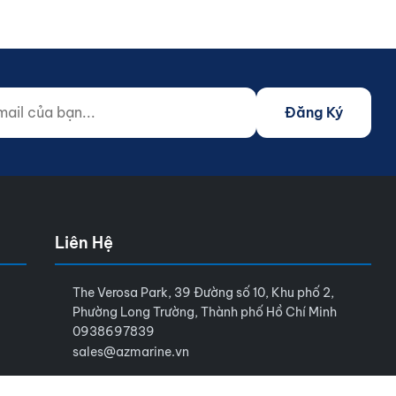
 của bạn...
o not fill)
Đăng Ký
Liên Hệ
The Verosa Park, 39 Đường số 10, Khu phố 2,
Phường Long Trường, Thành phố Hồ Chí Minh
0938697839
sales@azmarine.vn