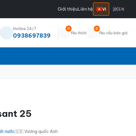
Giới thiệu
Liên hệ
VI
EN
Hotline 24/7
0
0
Yêu thích
Yêu cầu báo giá
0938697839
sant 25
ới nước
🇬🇧 Vương quốc Anh