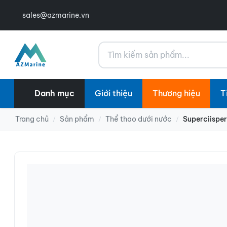
sales@azmarine.vn
Tìm kiếm
Danh mục
Giới thiệu
Thương hiệu
T
Trang chủ
Sản phẩm
Thể thao dưới nước
Superciispe
/
/
/