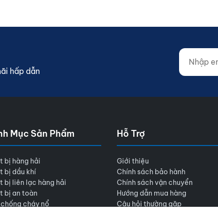
Nhập email
Website (d
mãi hấp dẫn
nh Mục Sản Phẩm
Hỗ Trợ
t bị hàng hải
Giới thiệu
t bị dầu khí
Chính sách bảo hành
t bị liên lạc hàng hải
Chính sách vận chuyển
t bị an toàn
Hướng dẫn mua hàng
 chống cháy nổ
Câu hỏi thường gặp