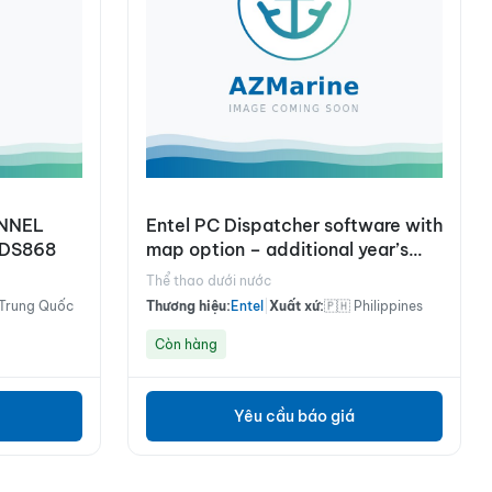
ANNEL
Entel PC Dispatcher software with
 DS868
map option – additional year’s
license (annual payment)
Thể thao dưới nước
 Trung Quốc
Thương hiệu:
Entel
|
Xuất xứ:
🇵🇭 Philippines
Còn hàng
Yêu cầu báo giá