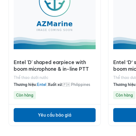
Entel 'D' shaped earpiece with
Entel ‘D‘
boom microphone & in-line PTT
boom mic
Thể thao dưới nước
Thể thao dư
Thương hiệu:
Entel
|
Xuất xứ:
🇵🇭 Philippines
Thương hiệu
Còn hàng
Còn hàng
Yêu cầu báo giá