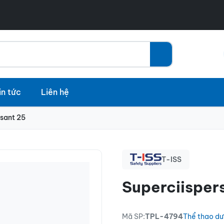
in tức
Liên hệ
rsant 25
T-ISS
Superciisper
Mã SP:
TPL-4794
Thể thao dư