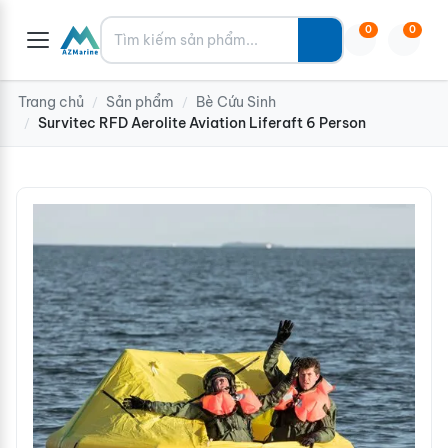
Tìm kiếm
0
0
Trang chủ
Sản phẩm
Bè Cứu Sinh
/
/
Survitec RFD Aerolite Aviation Liferaft 6 Person
/