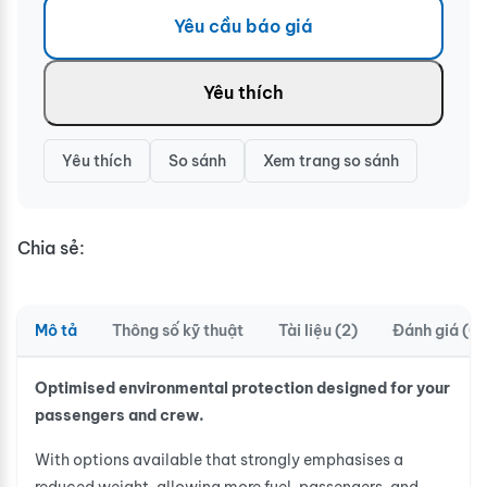
Yêu cầu báo giá
Yêu thích
Yêu thích
So sánh
Xem trang so sánh
Chia sẻ:
Mô tả
Thông số kỹ thuật
Tài liệu (2)
Đánh giá (0)
Optimised environmental protection designed for your
passengers and crew.
With options available that strongly emphasises a