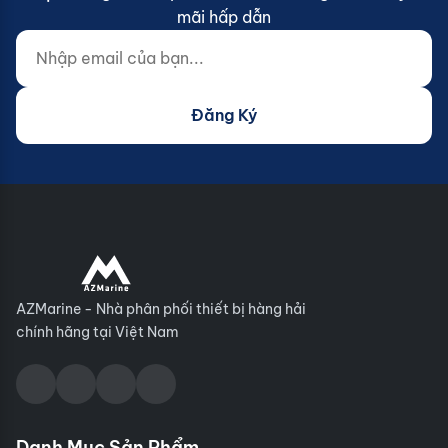
mãi hấp dẫn
Nhập email của bạn...
Website (do not fill)
Đăng Ký
AZMarine - Nhà phân phối thiết bị hàng hải
chính hãng tại Việt Nam
Danh Mục Sản Phẩm