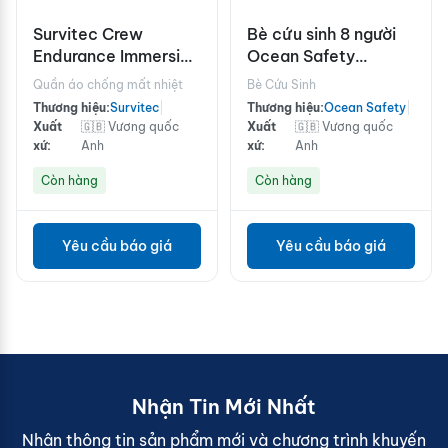
Survitec Crew
Bè cứu sinh 8 người
Endurance Immersion
Ocean Safety
Suits
Standard liferaft 8V
Quần áo chống mất nhiệt
Bè Cứu Sinh
Thương hiệu:
Survitec
|
Thương hiệu:
Ocean Safety
|
Xuất
🇬🇧 Vương quốc
Xuất
🇬🇧 Vương quốc
xứ:
Anh
xứ:
Anh
Còn hàng
Còn hàng
Yêu cầu báo giá
Yêu cầu báo giá
Nhận Tin Mới Nhất
Nhận thông tin sản phẩm mới và chương trình khuyến