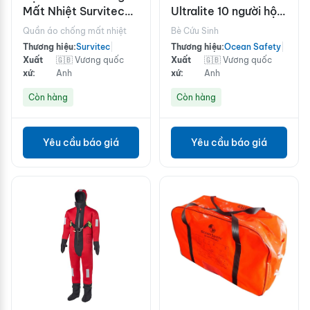
Mất Nhiệt Survitec
Ultralite 10 người hộp
1000 Series Tri-
carbon
Quần áo chống mất nhiệt
Bè Cứu Sinh
Approved Gen 2
Thương hiệu:
Survitec
|
Thương hiệu:
Ocean Safety
|
Xuất
🇬🇧 Vương quốc
Xuất
🇬🇧 Vương quốc
xứ:
Anh
xứ:
Anh
Còn hàng
Còn hàng
Yêu cầu báo giá
Yêu cầu báo giá