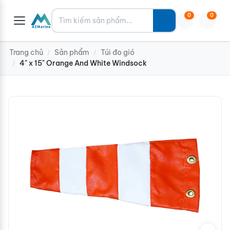
Tìm kiếm
0
0
Trang chủ
Sản phẩm
Túi đo gió
/
/
4" x 15" Orange And White Windsock
/