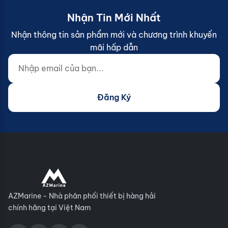
Nhận Tin Mới Nhất
Nhận thông tin sản phẩm mới và chương trình khuyến
mãi hấp dẫn
Nhập email của bạn...
Website (do not fill)
Đăng Ký
AZMarine - Nhà phân phối thiết bị hàng hải
chính hãng tại Việt Nam