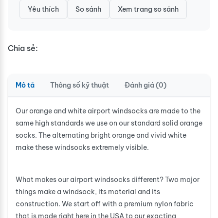
Yêu thích
So sánh
Xem trang so sánh
Chia sẻ:
Mô tả
Thông số kỹ thuật
Đánh giá (0)
Our orange and white airport windsocks are made to the
same high standards we use on our standard solid orange
socks. The alternating bright orange and vivid white
make these windsocks extremely visible.
What makes our airport windsocks different? Two major
things make a windsock, its material and its
construction. We start off with a premium nylon fabric
that is made right here in the USA to our exacting