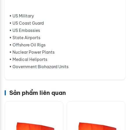
• US Military
• US Coast Guard
• US Embassies
• State Airports
• Offshore Oil Rigs
• Nuclear Power Plants
• Medical Heliports
• Government Biohazard Units
Sản phẩm liên quan