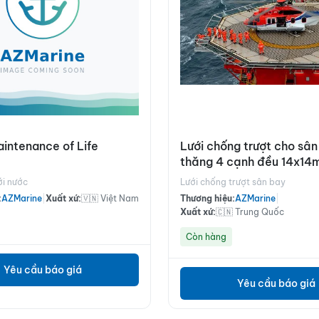
intenance of Life
Lưới chống trượt cho sân
thăng 4 cạnh đều 14x14
ới nước
Lưới chống trượt sân bay
:
AZMarine
|
Xuất xứ:
🇻🇳 Việt Nam
Thương hiệu:
AZMarine
|
Xuất xứ:
🇨🇳 Trung Quốc
Còn hàng
Yêu cầu báo giá
Yêu cầu báo giá