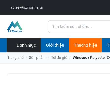
sales@azmarine.vn
Tìm kiếm
Danh mục
Giới thiệu
Thương hiệu
T
Trang chủ
Sản phẩm
Túi đo gió
Windsock Polyester 
/
/
/