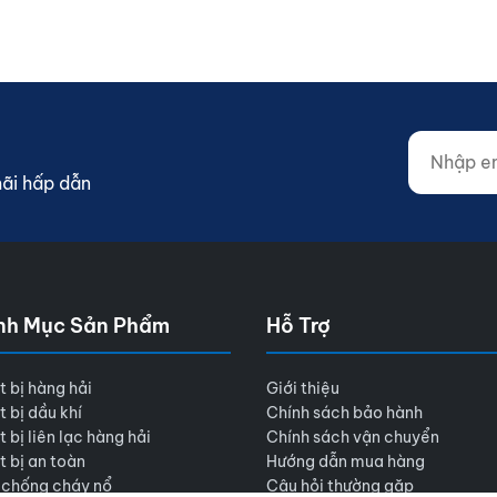
Nhập email
Website (d
mãi hấp dẫn
nh Mục Sản Phẩm
Hỗ Trợ
t bị hàng hải
Giới thiệu
t bị dầu khí
Chính sách bảo hành
t bị liên lạc hàng hải
Chính sách vận chuyển
t bị an toàn
Hướng dẫn mua hàng
 chống cháy nổ
Câu hỏi thường gặp