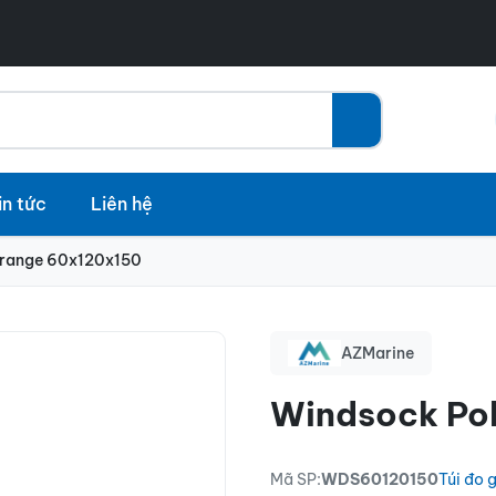
in tức
Liên hệ
Orange 60x120x150
AZMarine
Windsock Po
Mã SP:
WDS60120150
Túi đo 