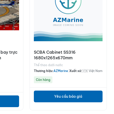
 bay trực
SCBA Cabinet SS316
m
1680x1265x670mm
Thể thao dưới nước
Thương hiệu:
AZMarine
|
Xuất xứ:
🇻🇳 Việt Nam
Còn hàng
Yêu cầu báo giá