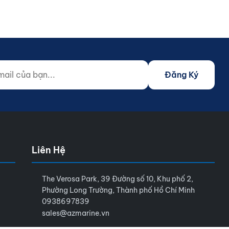
 của bạn...
o not fill)
Đăng Ký
Liên Hệ
The Verosa Park, 39 Đường số 10, Khu phố 2,
Phường Long Trường, Thành phố Hồ Chí Minh
0938697839
sales@azmarine.vn