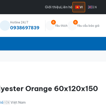
Giới thiệu
Liên hệ
VI
EN
Hotline 24/7
0
0
Yêu thích
Yêu cầu báo giá
0938697839
lyester Orange 60x120x150
gió
🇻🇳 Việt Nam