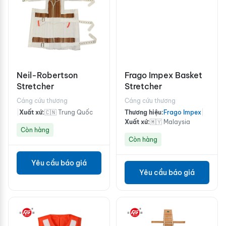
Neil-Robertson
Frago Impex Basket
Stretcher
Stretcher
Cáng cứu thương
Cáng cứu thương
|
Xuất xứ:
🇨🇳 Trung Quốc
Thương hiệu:
Frago Impex
|
Xuất xứ:
🇲🇾 Malaysia
Còn hàng
Còn hàng
Yêu cầu báo giá
Yêu cầu báo giá