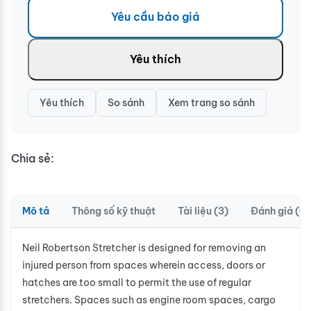
Yêu cầu báo giá
Yêu thích
Yêu thích
So sánh
Xem trang so sánh
Chia sẻ:
Mô tả
Thông số kỹ thuật
Tài liệu (3)
Đánh giá (0)
Neil Robertson Stretcher is designed for removing an
injured person from spaces wherein access, doors or
hatches are too small to permit the use of regular
stretchers. Spaces such as engine room spaces, cargo