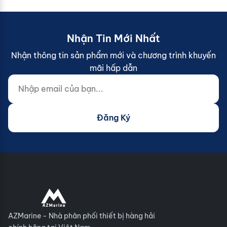
Nhận Tin Mới Nhất
Nhận thông tin sản phẩm mới và chương trình khuyến
mãi hấp dẫn
Nhập email của bạn...
Website (do not fill)
Đăng Ký
AZMarine - Nhà phân phối thiết bị hàng hải