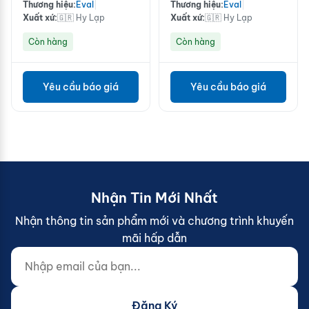
Thương hiệu:
Eval
|
Thương hiệu:
Eval
|
Xuất xứ:
🇬🇷 Hy Lạp
Xuất xứ:
🇬🇷 Hy Lạp
Còn hàng
Còn hàng
Yêu cầu báo giá
Yêu cầu báo giá
Nhận Tin Mới Nhất
Nhận thông tin sản phẩm mới và chương trình khuyến
mãi hấp dẫn
Nhập email của bạn...
Website (do not fill)
Đăng Ký