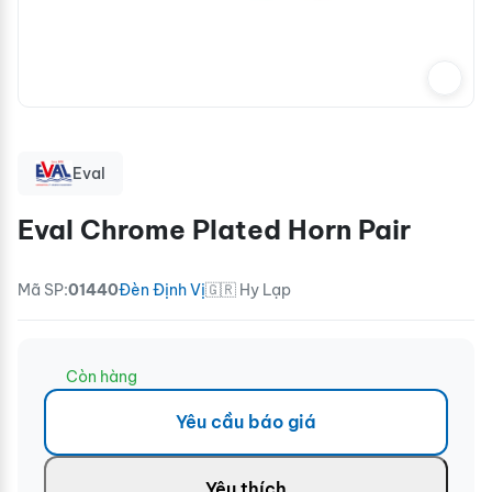
Eval
Eval Chrome Plated Horn Pair
Mã SP:
01440
Đèn Định Vị
🇬🇷 Hy Lạp
Còn hàng
Yêu cầu báo giá
Yêu thích