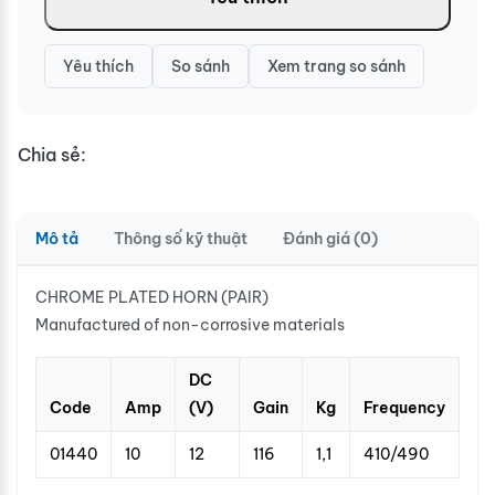
Yêu thích
So sánh
Xem trang so sánh
Chia sẻ:
Mô tả
Thông số kỹ thuật
Đánh giá (0)
CHROME PLATED HORN (PAIR)
Manufactured of non-corrosive materials
DC
Code
Amp
(V)
Gain
Kg
Frequency
01440
10
12
116
1,1
410/490