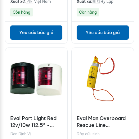
Xuất xứ:
🇻🇳 Việt Nam
Xuất xứ:
🇬🇷 Hy Lạp
Còn hàng
Còn hàng
Yêu cầu báo giá
Yêu cầu báo giá
Eval Port Light Red
Eval Man Overboard
12v/10w 112.5° -
Rescue Line
White
"NEREUS"
Đèn Định Vị
Dây cứu sinh