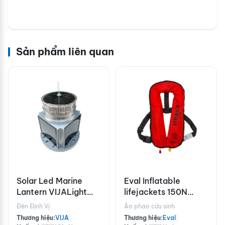
Sản phẩm liên quan
Solar Led Marine
Eval Inflatable
Lantern VIJALight
lifejackets 150N
VIJA-370
Buckle Stainless
Đèn Định Vị
Áo phao cứu sinh
steel 2x33g
Thương hiệu:
VIJA
|
Thương hiệu:
Eval
|