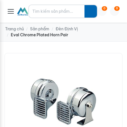
Tìm kiếm
0
0
Trang chủ
Sản phẩm
Đèn Định Vị
/
/
Eval Chrome Plated Horn Pair
/