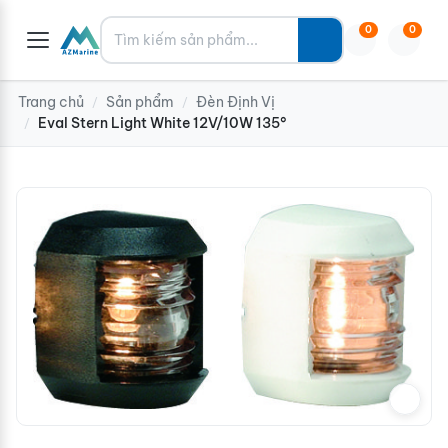
Tìm kiếm
0
0
Trang chủ
Sản phẩm
Đèn Định Vị
/
/
Eval Stern Light White 12V/10W 135°
/