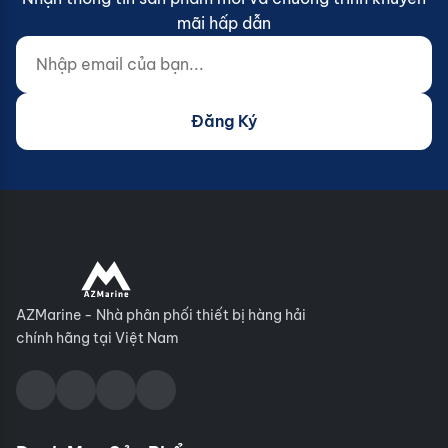
mãi hấp dẫn
Nhập email của bạn...
Website (do not fill)
Đăng Ký
AZMarine - Nhà phân phối thiết bị hàng hải
chính hãng tại Việt Nam