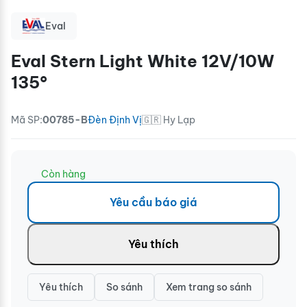
Eval
Eval Stern Light White 12V/10W
135°
Mã SP:
00785-B
Đèn Định Vị
🇬🇷 Hy Lạp
Còn hàng
Yêu cầu báo giá
Yêu thích
Yêu thích
So sánh
Xem trang so sánh