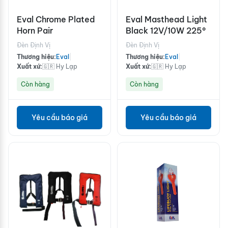
Eval Chrome Plated
Eval Masthead Light
Horn Pair
Black 12V/10W 225°
Đèn Định Vị
Đèn Định Vị
Thương hiệu:
Eval
|
Thương hiệu:
Eval
|
Xuất xứ:
🇬🇷 Hy Lạp
Xuất xứ:
🇬🇷 Hy Lạp
Còn hàng
Còn hàng
Yêu cầu báo giá
Yêu cầu báo giá