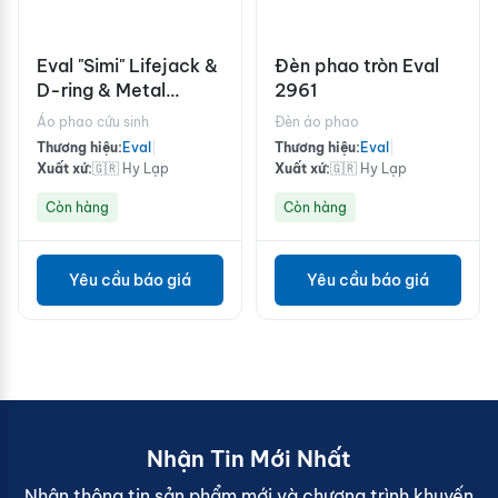
Eval "Simi" Lifejack &
Đèn phao tròn Eval
D-ring & Metal
2961
Buckle & Crotch
Áo phao cứu sinh
Đèn áo phao
Strap
Thương hiệu:
Eval
|
Thương hiệu:
Eval
|
Xuất xứ:
🇬🇷 Hy Lạp
Xuất xứ:
🇬🇷 Hy Lạp
Còn hàng
Còn hàng
Yêu cầu báo giá
Yêu cầu báo giá
Nhận Tin Mới Nhất
Nhận thông tin sản phẩm mới và chương trình khuyến