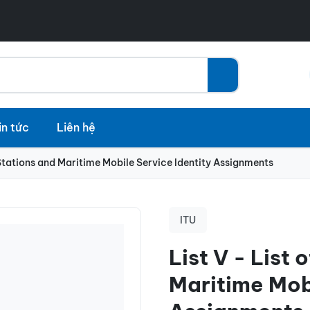
in tức
Liên hệ
p Stations and Maritime Mobile Service Identity Assignments
ITU
List V - List 
Maritime Mobi