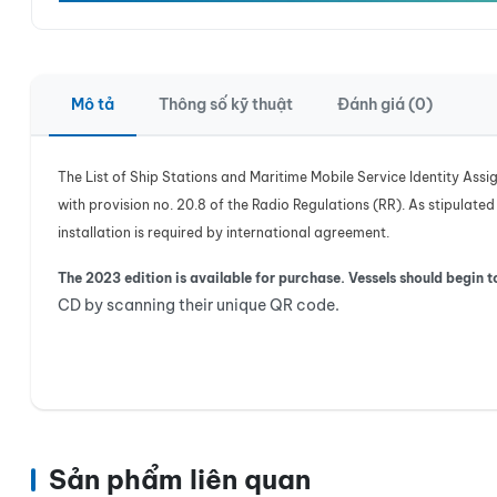
Mô tả
Thông số kỹ thuật
Đánh giá (0)
The List of Ship Stations and Maritime Mobile Service Identity Assi
with provision no. 20.8 of the Radio Regulations (RR). As stipulated
installation is required by international agreement.
The 2023 edition is available for purchase. Vessels should begin t
CD by scanning their unique QR code.
Sản phẩm liên quan