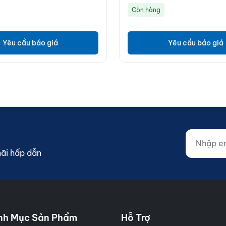
Còn hàng
Yêu cầu báo giá
Yêu cầu báo giá
Nhập email
Website (d
mãi hấp dẫn
nh Mục Sản Phẩm
Hỗ Trợ