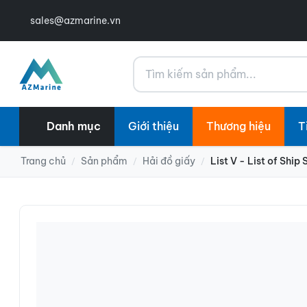
sales@azmarine.vn
Tìm kiếm
Danh mục
Giới thiệu
Thương hiệu
T
Trang chủ
Sản phẩm
Hải đồ giấy
List V - List of Shi
/
/
/