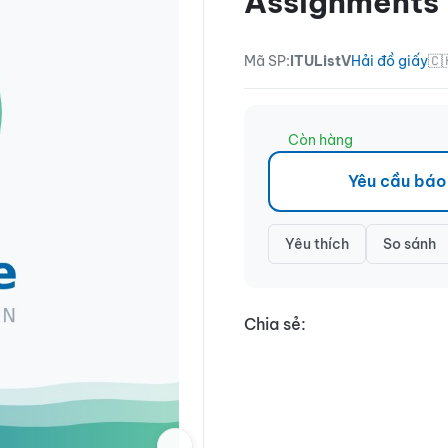
Assignments
Mã SP:
ITUListV
Hải đồ giấy
🇨
Còn hàng
Yêu cầu báo
Yêu thích
So sánh
Chia sẻ: