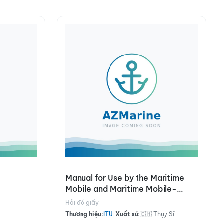
Manual for Use by the Maritime
Mobile and Maritime Mobile-
Satellite Services (Maritime
Hải đồ giấy
Manual)
Thương hiệu:
ITU
|
Xuất xứ:
🇨🇭 Thụy Sĩ