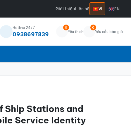
Giới thiệu
Liên hệ
VI
EN
Hotline 24/7
0
0
Yêu thích
Yêu cầu báo giá
0938697839
of Ship Stations and
le Service Identity