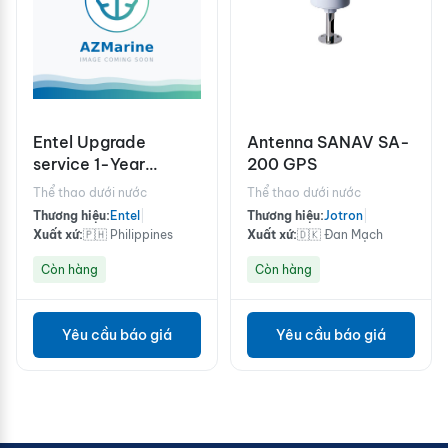
Entel Upgrade
Antenna SANAV SA-
service 1-Year
200 GPS
(Dispatcher
Thể thao dưới nước
Thể thao dưới nước
software)
Thương hiệu:
Entel
|
Thương hiệu:
Jotron
|
Xuất xứ:
🇵🇭 Philippines
Xuất xứ:
🇩🇰 Đan Mạch
Còn hàng
Còn hàng
Yêu cầu báo giá
Yêu cầu báo giá