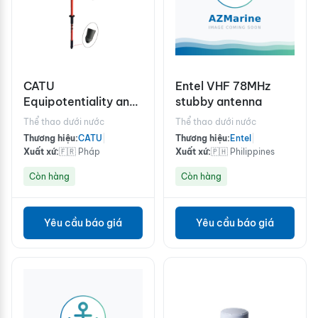
CATU
Entel VHF 78MHz
Equipotentiality and
stubby antenna
discharge stick
Thể thao dưới nước
Thể thao dưới nước
Thương hiệu:
CATU
|
Thương hiệu:
Entel
|
Xuất xứ:
🇫🇷 Pháp
Xuất xứ:
🇵🇭 Philippines
Còn hàng
Còn hàng
Yêu cầu báo giá
Yêu cầu báo giá