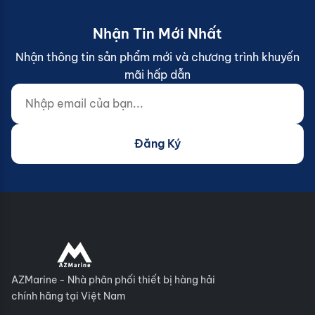
Nhận Tin Mới Nhất
Nhận thông tin sản phẩm mới và chương trình khuyến
mãi hấp dẫn
Nhập email của bạn...
Website (do not fill)
Đăng Ký
AZMarine - Nhà phân phối thiết bị hàng hải
chính hãng tại Việt Nam