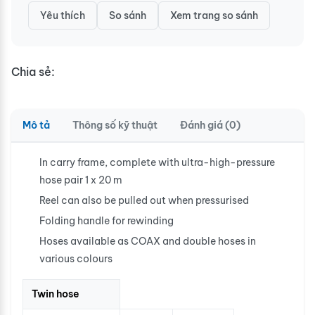
Yêu thích
So sánh
Xem trang so sánh
Chia sẻ:
Mô tả
Thông số kỹ thuật
Đánh giá (0)
In carry frame, complete with ultra-high-pressure
hose pair 1 x 20 m
Reel can also be pulled out when pressurised
Folding handle for rewinding
Hoses available as COAX and double hoses in
various colours
Twin hose