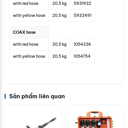
with red hose
20,5 kg
5931932
with yellow hose
20,5 kg
5932491
COAX hose
with red hose
20,5 kg
1054236
with yellow hose
20,5 kg
1054754
Sản phẩm liên quan