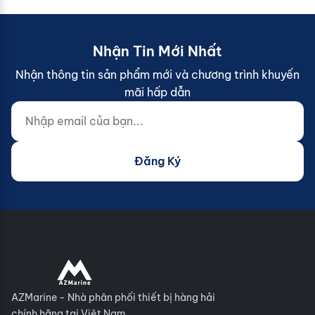
Nhận Tin Mới Nhất
Nhận thông tin sản phẩm mới và chương trình khuyến
mãi hấp dẫn
Nhập email của bạn...
Website (do not fill)
Đăng Ký
AZMarine - Nhà phân phối thiết bị hàng hải
chính hãng tại Việt Nam