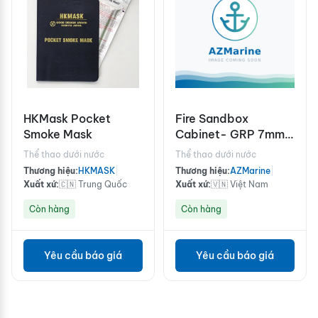
HKMask Pocket
Fire Sandbox
Smoke Mask
Cabinet- GRP 7mm
1000x800x500mm
Thể thao dưới nước
Thể thao dưới nước
Thương hiệu:
HKMASK
|
Thương hiệu:
AZMarine
|
Xuất xứ:
🇨🇳 Trung Quốc
Xuất xứ:
🇻🇳 Việt Nam
Còn hàng
Còn hàng
Yêu cầu báo giá
Yêu cầu báo giá