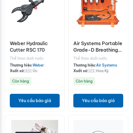
Weber Hydraulic
Air Systems Portable
Cutter RSC 170
Grade-D Breathing
Air Filtration with CO
Thể thao dưới nước
Thể thao dưới nước
Monitor BB100-CO
Thương hiệu:
Weber
|
Thương hiệu:
Air Systems
|
Xuất xứ:
🇦🇺 Úc
Xuất xứ:
🇺🇸 Hoa Kỳ
Còn hàng
Còn hàng
Yêu cầu báo giá
Yêu cầu báo giá