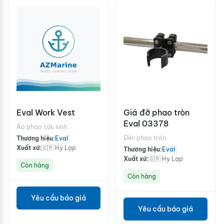
Eval Work Vest
Giá đỡ phao tròn
Eval 03378
Áo phao cứu sinh
Đèn phao tròn
Thương hiệu:
Eval
|
Xuất xứ:
🇬🇷 Hy Lạp
Thương hiệu:
Eval
|
Xuất xứ:
🇬🇷 Hy Lạp
Còn hàng
Còn hàng
Yêu cầu báo giá
Yêu cầu báo giá