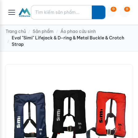
Tìm kiếm
0
0
Trang chủ
Sản phẩm
Áo phao cứu sinh
/
/
Eval "Simi" Lifejack & D-ring & Metal Buckle & Crotch
/
Strap