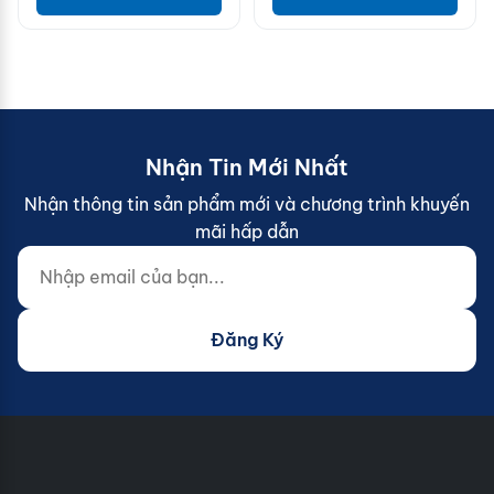
Nhận Tin Mới Nhất
Nhận thông tin sản phẩm mới và chương trình khuyến
mãi hấp dẫn
Nhập email của bạn...
Website (do not fill)
Đăng Ký