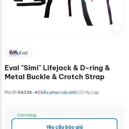
Eval
Eval "Simi" Lifejack & D-ring &
Metal Buckle & Crotch Strap
Mã SP:
04326-4CS
Áo phao cứu sinh
🇬🇷 Hy Lạp
Còn hàng
Yêu cầu báo giá